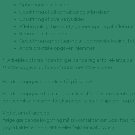
Ophængning af lamper
Udskiftning af stikkontakter og afbrydere*
Udskiftning af diverse lyskilder
Afløbsspuling i hjemmet / gennemspuling af afløbsrør 
Rensning af tagrender
Opsætning og nedtagning af udendørsbelysning, fx til
Andre praktiske opgaver i hjemmet
* Arbejde udføres inden for gældende regler for el-arbejde.
** VVS-opgaver udføres af uddannet VVS-montør.
Har du en opgave, der ikke står på listen?
Har du en opgave i hjemmet, som ikke står på listen ovenfor, e
opgaven ikke er nævnt her, kan jeg ofte stadig hjælpe – og ell
Vigtigt om el-arbejde
Ifølge gældende lovgivning må stikkontakter kun udskiftes, h
(også kaldet en HFI-, HPFI- eller fejlstrømsafbryder).