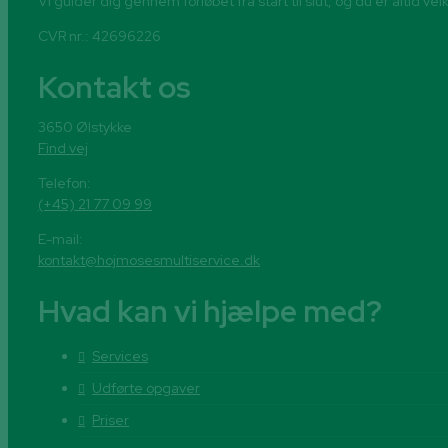
Vi guider dig gennem forløbet fra start til slut, og du er altid 
CVR nr.: 42696226
Kontakt os
3650 Ølstykke
Find vej
Telefon:
(+45) 21 77 09 99
E-mail:
kontakt@hojmosesmultiservice.dk
Hvad kan vi hjælpe med?
Services
Udførte opgaver
Priser