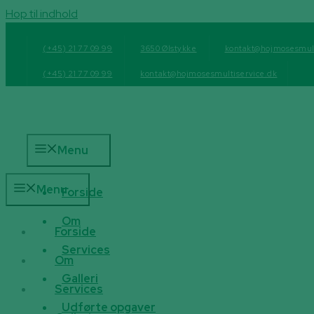
Hop til indhold
(+45) 21 77 09 99
3650 Ølstykke
kontakt@hojmosesmult
(+45) 21 77 09 99
kontakt@hojmosesmultiservice.dk
Menu
Menu
Forside
Om
Forside
Services
Om
Galleri
Services
Udførte opgaver