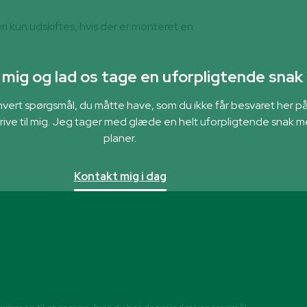
i kun udskiftes, hvis der er monteret en
mig og lad os tage en uforpligtende snak
ethvert spørgsmål, du måtte have, som du ikke får besvaret her 
skrive til mig. Jeg tager med glæde en helt uforpligtende snak 
planer.
Kontakt mig i dag