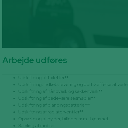
Arbejde udføres
Udskiftning af toiletter**
Udskiftning, indkøb, levering og bortskaffelse af va
Udskiftning af håndvask og køkkenvask**
Udskiftning af badeværelsesmøbler**
Udskiftning af blandingsbatterier**
Udskiftning af radiatorventiler**
Opsætning af hylder, billeder m.m. i hjemmet
Samling af møbler