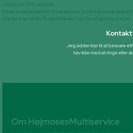
Vigtigt om VVS-arbejde
Ifølge lovgivningen må brusearmatur, toilet og blandingsbatter
afspærringsventil på vandtilførslen lige før aftapningsstedet.
Kontakt 
Jeg sidder klar til at besvare 
tøv ikke med at ringe eller 
Om HøjmosesMultiservice